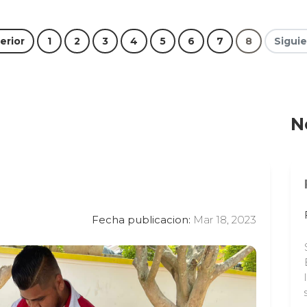
(current)
erior
1
2
3
4
5
6
7
8
Sigui
N
Fecha publicacion:
Mar 18, 2023