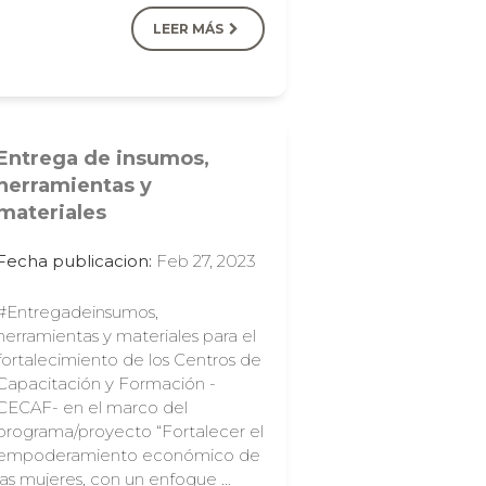
LEER MÁS
Entrega de insumos,
herramientas y
materiales
Fecha publicacion:
Feb 27, 2023
#Entregadeinsumos,
herramientas y materiales para el
fortalecimiento de los Centros de
Capacitación y Formación -
CECAF- en el marco del
programa/proyecto “Fortalecer el
empoderamiento económico de
las mujeres, con un enfoque …