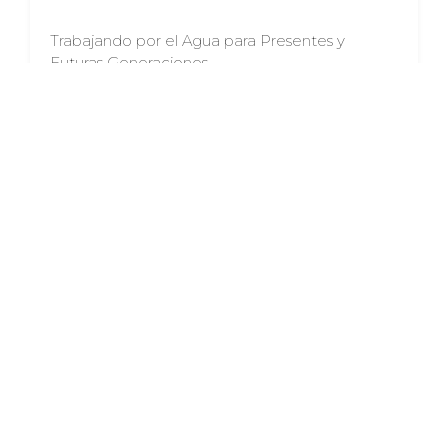
Trabajando por el Agua para Presentes y
Futuras Generaciones
Categoria:
Noticias
LEER MÁS
SAN CRISTÓBAL CUCHO es
territorio MANCUERNA
Fecha publicacion:
Jan 19, 2024