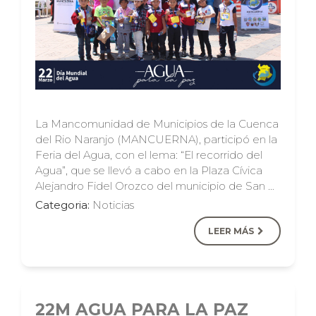
La Mancomunidad de Municipios de la Cuenca
del Rio Naranjo (MANCUERNA), participó en la
Feria del Agua, con el lema: “El recorrido del
Agua”, que se llevó a cabo en la Plaza Cívica
Alejandro Fidel Orozco del municipio de San …
Categoria:
Noticias
LEER MÁS
22M AGUA PARA LA PAZ